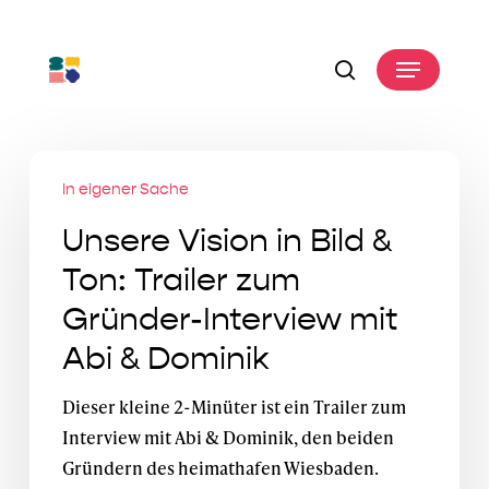
Skip
to
Menu
main
search
content
Unsere
In eigener Sache
Vision
in
Unsere Vision in Bild &
Bild
Ton: Trailer zum
&
Gründer-Interview mit
Ton:
Trailer
Abi & Dominik
zum
Dieser kleine 2-Minüter ist ein Trailer zum
Gründer-
Interview mit Abi & Dominik, den beiden
Interview
Gründern des heimathafen Wiesbaden.
mit