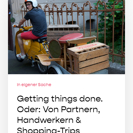
Getting
things
done.
Oder:
Von
Partnern,
Handwerkern
&
Shopping-
Trips
In eigener Sache
Getting things done.
Oder: Von Partnern,
Handwerkern &
Shopping-Trips