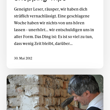
Geneigter Leser, räusper, wir haben dich
sträflich vernachlässigt. Eine geschlagene
Woche haben wir nichts von uns hören
lassen - unerhört... wir entschuldigen uns in
aller Form. Das Ding ist: Es ist so viel zu tun,
dass wenig Zeit bleibt, darüber…
30. Mai 2012
Stahlbürste
statt
Excel:
Wir
wirbeln