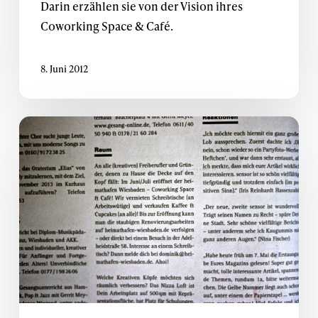
Darin erzählen sie von der Vision ihres
Abi
Coworking Space & Café.
&
Dominik
8. Juni 2012
sensor
Magazin
stellt
heimathafen
vor