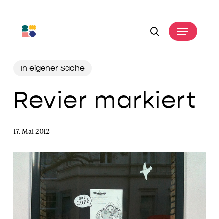
Skip
to
Menu
main
search
content
In eigener Sache
Revier markiert
17. Mai 2012