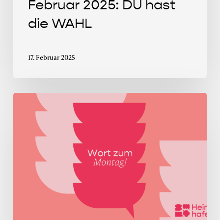
Februar 2025: DU hast
die WAHL
17. Februar 2025
Wort
zum
Montag
im
Juli
2024