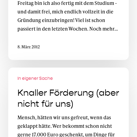
Freitag bin ich also fertig mit dem Studium -
und damit frei, mich endlich vollzeit in die
Gründung einzubringen! Viel ist schon
passiert in den letzten Wochen. Noch mehr…
8. März 2012
Knaller
In eigener Sache
Förderung
(aber
Knaller Förderung (aber
nicht
nicht für uns)
für
uns)
Mensch, hätten wir uns gefreut, wenn das
geklappt hätte. Wer bekommt schon nicht
gerne 17.000 Euro geschenkt, um Dinge für