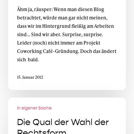
Ähm ja, räusper: Wenn man diesen Blog
betrachtet, würde man gar nicht meinen,
dass wir im Hintergrund fleißig am Arbeiten
sind... Sind wir aber. Surprise, surprise.
Leider (noch) nicht immer am Projekt
Coworking Café-Gründung. Doch das ändert
sich bald.
15. Januar 2012
Die
In eigener Sache
Qual
der
Die Qual der Wahl der
Wahl
Rechtsform