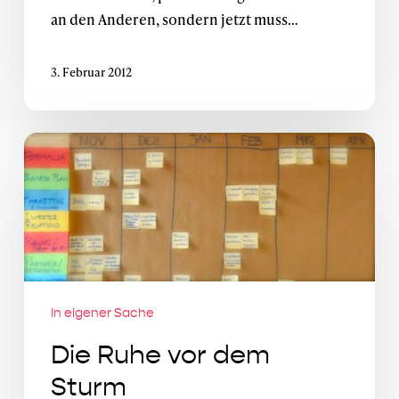
an den Anderen, sondern jetzt muss…
3. Februar 2012
Die
Ruhe
vor
dem
Sturm
In eigener Sache
Die Ruhe vor dem
Sturm