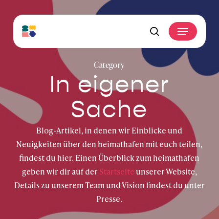
Skip
to
Menu
main
search
content
Category
In eigener
Sache
Blog-Artikel, in denen wir Einblicke und
Neuigkeiten über den heimathafen mit euch teilen,
findest du hier. Einen Überblick zum heimathafen
geben wir dir auf der
Startseite
unserer Website,
Details zu unserem Team und Vision findest du unter
Presse.