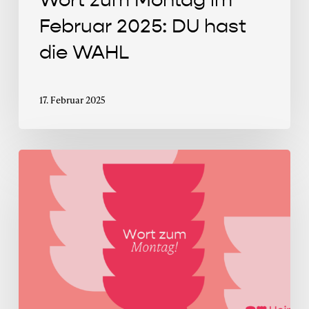
Februar 2025: DU hast
die WAHL
17. Februar 2025
Wort
zum
Montag
im
Juli
2024