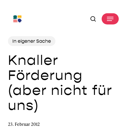
Skip
to
Menu
main
search
content
In eigener Sache
Knaller
Förderung
(aber nicht für
uns)
23. Februar 2012