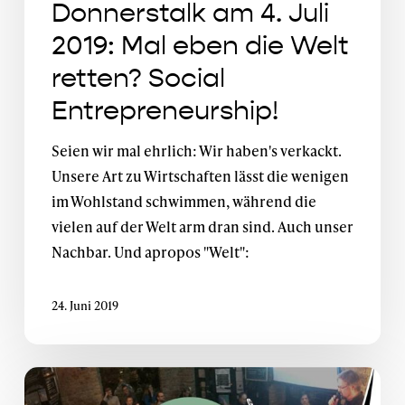
Donnerstalk am 4. Juli
Social
2019: Mal eben die Welt
Entrepreneurship!
retten? Social
Entrepreneurship!
Seien wir mal ehrlich: Wir haben's verkackt.
Unsere Art zu Wirtschaften lässt die wenigen
im Wohlstand schwimmen, während die
vielen auf der Welt arm dran sind. Auch unser
Nachbar. Und apropos "Welt":
24. Juni 2019
Donnerstalk:
#Artikel13