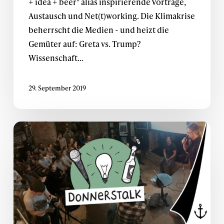
+ idea + beer" alias inspirierende Vorträge,
Austausch und Net(t)working. Die Klimakrise
beherrscht die Medien - und heizt die
Gemüter auf: Greta vs. Trump?
Wissenschaft…
29. September 2019
Donnerstalk:
Designing
Products
that
Matter
#CustomerDiscovery