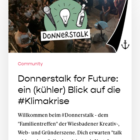
for
Future:
ein
(kühler)
Blick
auf
die
#Klimakrise
Community
Donnerstalk for Future:
ein (kühler) Blick auf die
#Klimakrise
Willkommen beim #Donnerstalk - dem
"Familientreffen" der Wiesbadener Kreativ-,
Web- und Gründerszene. Dich erwarten "talk