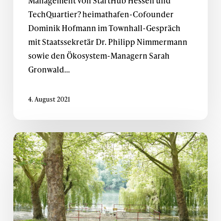
Management von StartHub Hessen und
TechQuartier? heimathafen-Cofounder
Dominik Hofmann im Townhall-Gespräch
mit Staatssekretär Dr. Philipp Nimmermann
sowie den Ökosystem-Managern Sarah
Gronwald…
4. August 2021
Wort
zum
Montag
im
Juli
2021