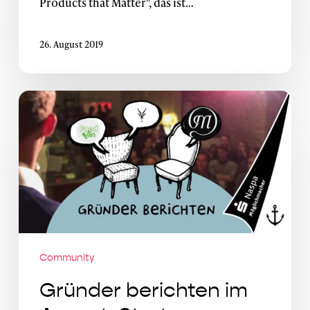
Products that Matter", das ist…
26. August 2019
Gründer
berichten
im
August:
Startup-
Gründer
&
ihr
persönlicher
Community
Werdegang
Gründer berichten im