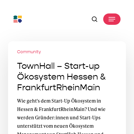
Skip
to
Menu
main
search
content
TownHall
Community
–
Start-
TownHall – Start-up
up
Ökosystem Hessen &
Ökosystem
FrankfurtRheinMain
Hessen
&
Wie geht's dem Start-Up Ökosystem in
FrankfurtRheinMain
Hessen & FrankfurtRheinMain? Und wie
werden Gründer:innen und Start-Ups
unterstützt vom neuen Ökosystem