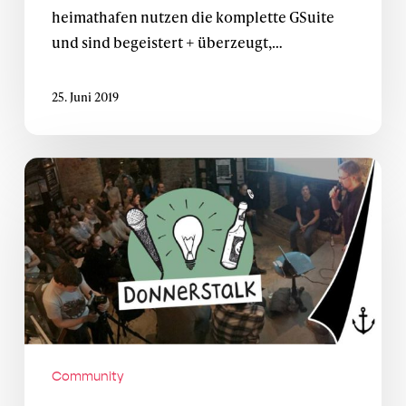
heimathafen nutzen die komplette GSuite
und sind begeistert + überzeugt,…
25. Juni 2019
Donnerstalk
am
4.
Juli
2019:
Mal
eben
die
Welt
Community
retten?