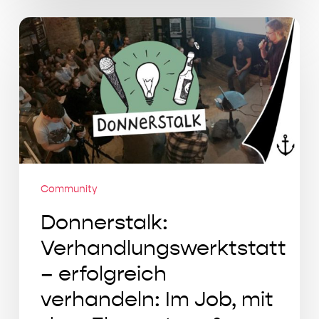
Donnerstalk:
Verhandlungswerktstatt
–
erfolgreich
verhandeln:
Im
Job,
mit
dem
Community
Ehepartner
Donnerstalk:
&
Verhandlungswerktstatt
sonstwo
– erfolgreich
verhandeln: Im Job, mit