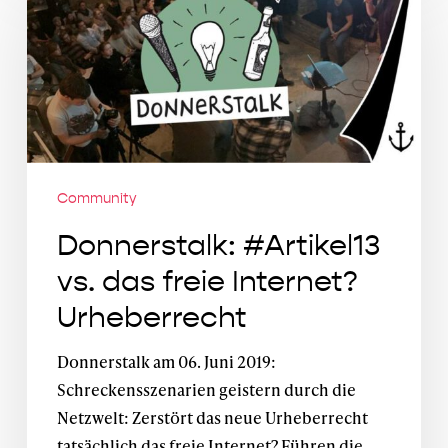
vs.
das
freie
Internet?
Urheberrecht
Community
Donnerstalk: #Artikel13
vs. das freie Internet?
Urheberrecht
Donnerstalk am 06. Juni 2019:
Schreckensszenarien geistern durch die
Netzwelt: Zerstört das neue Urheberrecht
tatsächlich das freie Internet? Führen die