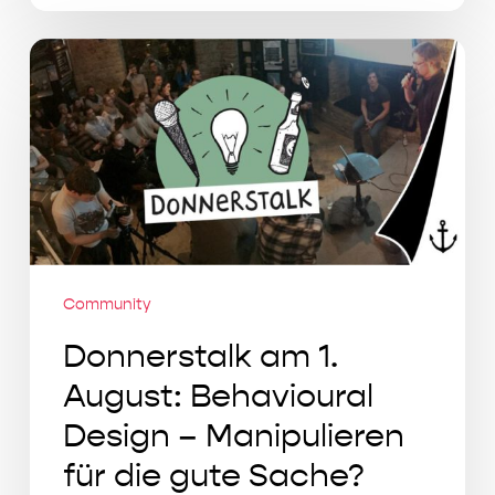
Donnerstalk
am
1.
August:
Behavioural
Design
–
Manipulieren
für
Community
die
Donnerstalk am 1.
gute
August: Behavioural
Sache?
Design – Manipulieren
für die gute Sache?