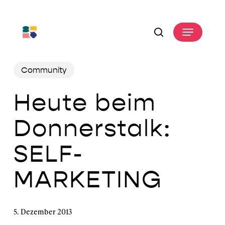
Skip
to
Menu
main
search
content
Community
Heute beim
Donnerstalk:
SELF-
MARKETING
5. Dezember 2013