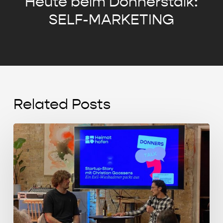
Heute beim Donnerstalk:
SELF-MARKETING
Related Posts
Start-
up
Story
mit
Christian
Goossens
(MIKUTA)