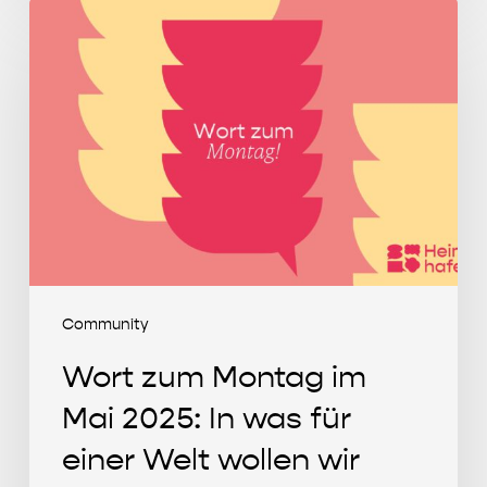
Wort
zum
Montag
im
Mai
2025:
In
was
für
einer
Welt
Community
wollen
Wort zum Montag im
wir
leben?
Mai 2025: In was für
einer Welt wollen wir