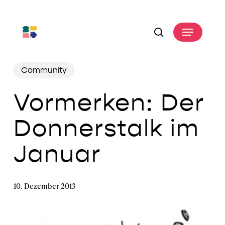
Skip
to
Menu
main
search
content
Community
Vormerken: Der
Donnerstalk im
Januar
10. Dezember 2013