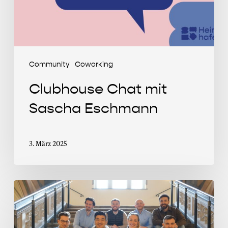
Community
Coworking
Clubhouse Chat mit
Sascha Eschmann
3. März 2025
Der
Schwarm
fliegt