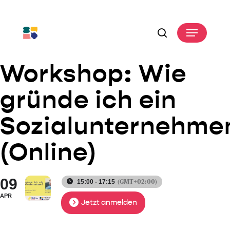
Skip
to
Menu
main
search
content
Workshop: Wie
gründe ich ein
Sozialunternehme
(Online)
09
(GMT+02:00)
15:00 - 17:15
APR
Jetzt anmelden