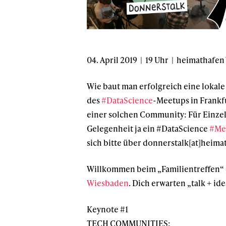
04. April 2019 | 19 Uhr | heimathafe
Wie baut man erfolgreich eine lokal
des
#DataScience
-Meetups in Frankfu
einer solchen Community: Für Einzeln
Gelegenheit ja ein #DataScience
#Me
sich bitte über donnerstalk[at]heim
Willkommen beim „Familientreffen“ 
Wiesbaden
. Dich erwarten „talk + id
Keynote #1
TECH COMMUNITIES: