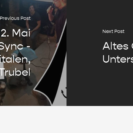
Previous Post
2. Mai
Next Post
fSync -
Altes 
italen,
Unters
Trubel