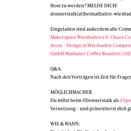
Host zu werden? MELDE DICH!
donnerstalk[at]heimathafen-wiesba
Eingeladen sind außerdem alle Com
Makerspace Wiesbaden e.V.
Chaos Co
Areas – Design in Wiesbaden
Compete
GmbH
Maldaner Coffee Roasters
//S
Q&A.
Nach den Vorträgen ist Zeit für Fra
MÖGLICHMACHER
Du willst beim #Donnerstalk als
#Spo
Vernetzung – und präsentierst dich 
WIE & WANN: