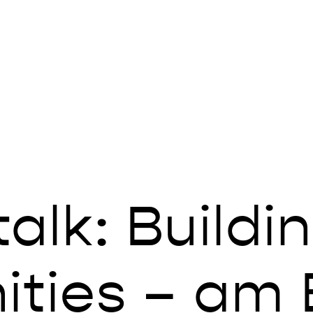
alk: Buildi
ies – am B