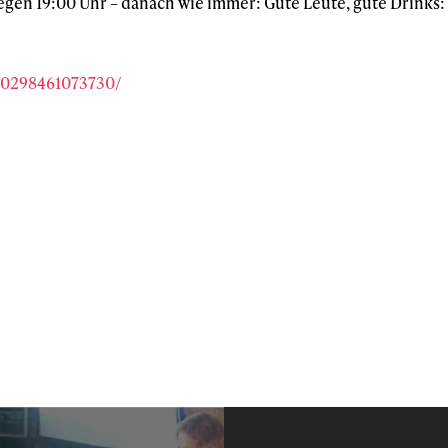
 gegen 19:00 Uhr – danach wie immer: Gute Leute, gute Drinks
30298461073730/