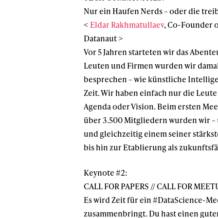
Nur ein Haufen Nerds – oder die tre
<
Eldar Rakhmatullaev
, Co-Founder o
Datanaut >
Vor 5 Jahren starteten wir das Aben
Leuten und Firmen wurden wir damals 
besprechen – wie künstliche Intellig
Zeit. Wir haben einfach nur die Leut
Agenda oder Vision. Beim ersten Meet
über 3.500 Mitgliedern wurden wir 
und gleichzeitig einem seiner stärks
bis hin zur Etablierung als zukunfts
Keynote #2:
CALL FOR PAPERS // CALL FOR MEE
Es wird Zeit für ein #DataScience-Me
zusammenbringt. Du hast einen guten