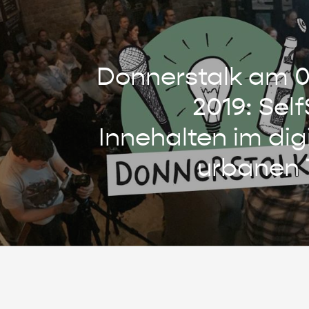
Donnerstalk am 0
2019: Sel
Innehalten im dig
urbanen 