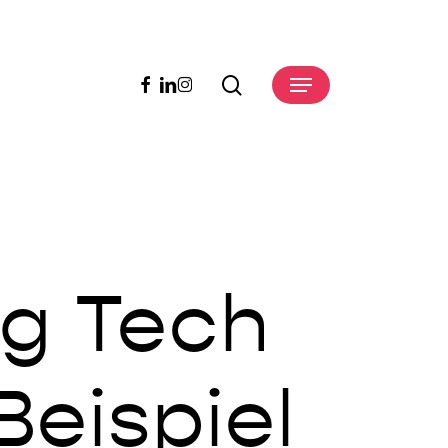
search
facebook
linkedin
instagram
Menu
ng Tech
eispiel