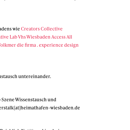
adens wie
Creators Collective
tive Lab
Vhs Wiesbaden
Access All
Volkmer
die firma . experience design
ustausch untereinander.
r-Szene Wissenstausch und
nerstalk[at]heimathafen-wiesbaden.de