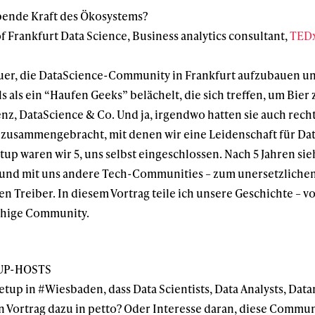
ibende Kraft des Ökosystems?
f Frankfurt Data Science, Business analytics consultant,
TEDx
teuer, die DataScience-Community in Frankfurt aufzubauen u
als ein “Haufen Geeks” belächelt, die sich treffen, um Bie
enz, DataScience & Co. Und ja, irgendwo hatten sie auch rech
e zusammengebracht, mit denen wir eine Leidenschaft für Dat
up waren wir 5, uns selbst eingeschlossen. Nach 5 Jahren sie
– und mit uns andere Tech-Communities – zum unersetzliche
ten Treiber. In diesem Vortrag teile ich unsere Geschichte –
fähige Community.
TUP-HOSTS
etup in #Wiesbaden, dass Data Scientists, Data Analysts, Da
 Vortrag dazu in petto? Oder Interesse daran, diese Commu