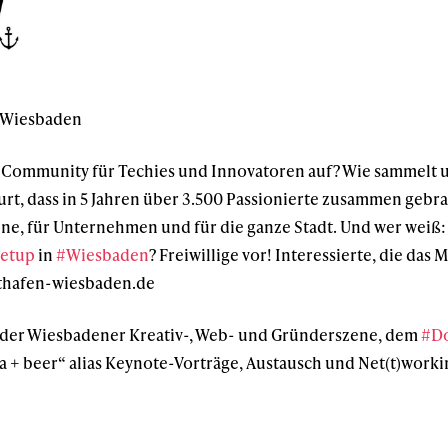
n Wiesbaden
e Community für Techies und Innovatoren auf? Wie sammelt u
rt, dass in 5 Jahren über 3.500 Passionierte zusammen gebrac
e, für Unternehmen und für die ganze Stadt. Und wer weiß: V
etup
in
#Wiesbaden
? Freiwillige vor! Interessierte, die da
athafen-wiesbaden.de
der Wiesbadener Kreativ-, Web- und Gründerszene, dem
#Do
ea + beer“ alias Keynote-Vorträge, Austausch und Net(t)worki