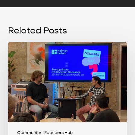
Related Posts
Start-
up
Story
mit
Christian
Goossens
(MIKUTA)
Community
Founders Hub