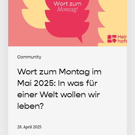
Mai
2025:
In
was
für
einer
Welt
Community
wollen
Wort zum Montag im
wir
leben?
Mai 2025: In was für
einer Welt wollen wir
leben?
28. April 2025