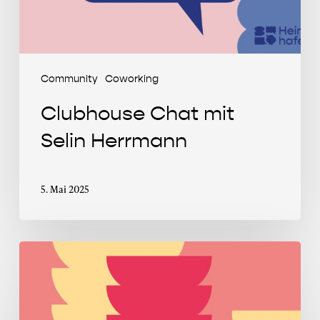
Community
Coworking
Clubhouse Chat mit
Selin Herrmann
5. Mai 2025
Wort
zum
Montag
im