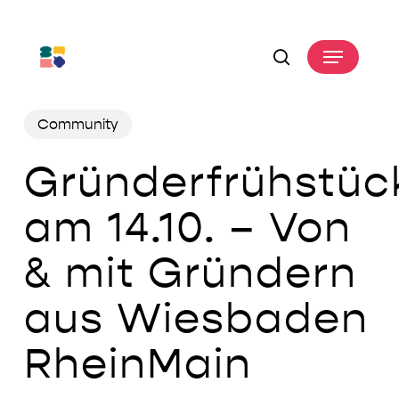
Skip
to
Menu
main
search
content
Community
Gründerfrühstüc
am 14.10. – Von
& mit Gründern
aus Wiesbaden
RheinMain