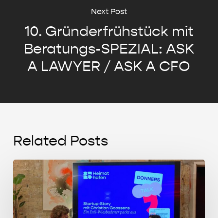
Next Post
10. Gründerfrühstück mit
Beratungs-SPEZIAL: ASK
A LAWYER / ASK A CFO
Related Posts
Start-
up
Story
mit