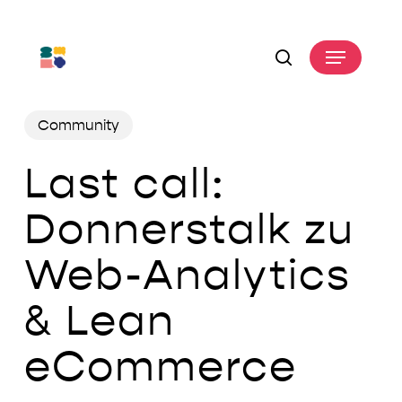
Skip
to
Menu
main
search
content
Community
Last call:
Donnerstalk zu
Web-Analytics
& Lean
eCommerce