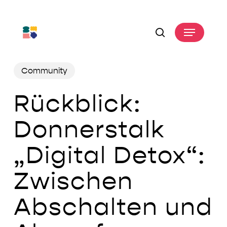
Skip
to
Menu
main
search
content
Community
Rückblick:
Donnerstalk
„Digital Detox“:
Zwischen
Abschalten und