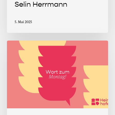
Selin Herrmann
5. Mai 2025
Wort
zum
Montag
im
Mai
2025:
In
was
für
einer