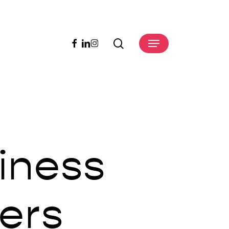
search
facebook
linkedin
instagram
Menu
iness
cers