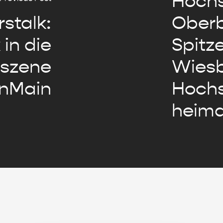
Hochs
stalk:
Oberb
 in die
Spitz
szene
Wies
nMain
Hochs
heima