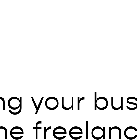
g your bus
ine freelan