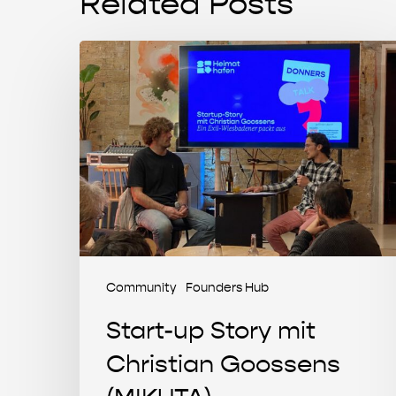
Related Posts
Start-
up
Story
mit
Christian
Goossens
(MIKUTA)
Community
Founders Hub
Start-up Story mit
Christian Goossens