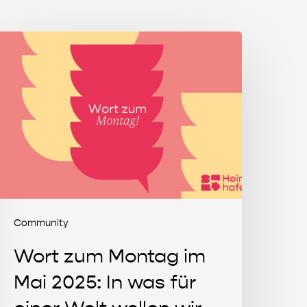
ort
um
ontag
m
ai
025:
n
as
ür
iner
Community
elt
ollen
Wort zum Montag im
ir
Mai 2025: In was für
eben?