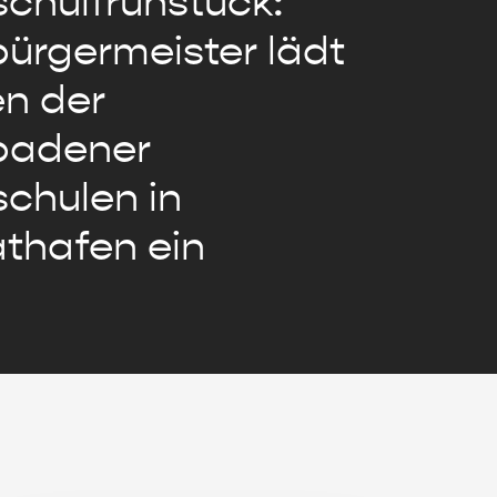
chulfrühstück:
ürgermeister lädt
en der
badener
chulen in
thafen ein