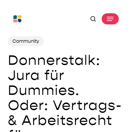
Skip
to
Menu
main
search
content
Community
Donnerstalk:
Jura für
Dummies.
Oder: Vertrags-
& Arbeitsrecht