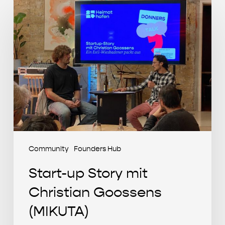
Start-
up
Story
mit
Christian
Goossens
(MIKUTA)
Community
Founders Hub
Start-up Story mit
Christian Goossens
(MIKUTA)