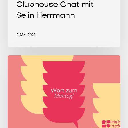
Clubhouse Chat mit
Selin Herrmann
5. Mai 2025
Wort
zum
Montag
im
Mai
2025:
In
was
für