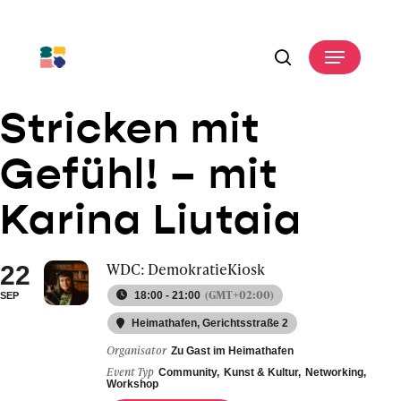
Skip
to
Menu
main
search
content
Stricken mit
Gefühl! – mit
Karina Liutaia
WDC: DemokratieKiosk
22
(GMT+02:00)
18:00 - 21:00
SEP
Heimathafen
, Gerichtsstraße 2
Organisator
Zu Gast im Heimathafen
Event Typ
Community,
Kunst & Kultur,
Networking,
Workshop