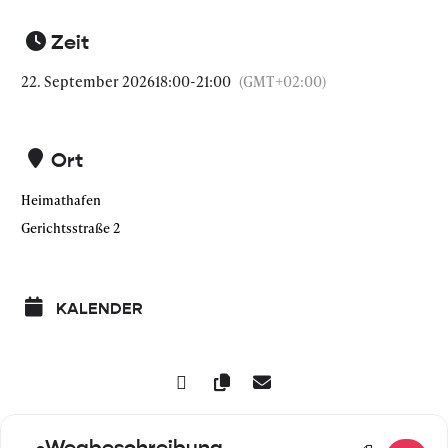
Zeit
22. September 2026
18:00
-
21:00
(GMT+02:00)
Ort
Heimathafen
Gerichtsstraße 2
KALENDER
Wegbeschreibung
Address - Stricken mit Gefühl! – m
Destination Address - Strick