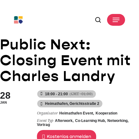
Skip
to
Menu
main
search
content
Public Next:
Closing Event mit
Charles Landry
28
(GMT+01:00)
18:00 - 21:00
JAN
Heimathafen
, Gerichtsstraße 2
Organisator
Heimathafen Event,
Kooperation
Event Typ
Afterwork,
Co-Learning Hub,
Networking,
Vortrag
Kostenlos anmelden