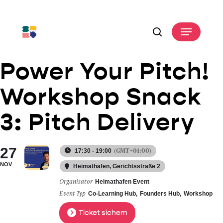
Skip
to
Menu
main
search
content
Power Your Pitch!
Workshop Snack
3: Pitch Delivery
27
(GMT+01:00)
17:30 - 19:00
NOV
Heimathafen
, Gerichtsstraße 2
Organisator
Heimathafen Event
Event Typ
Co-Learning Hub,
Founders Hub,
Workshop
Ticket sichern