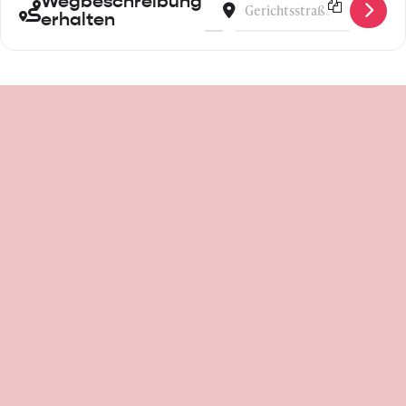
Wegbeschreibung
Address - Power Your Pitch! Wor
Destination Address - Powe
erhalten