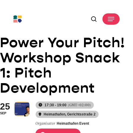
Skip
to
Menu
main
search
content
Power Your Pitch!
Workshop Snack
1: Pitch
Development
25
(GMT+02:00)
17:30 - 19:00
SEP
Heimathafen
, Gerichtsstraße 2
Organisator
Heimathafen Event