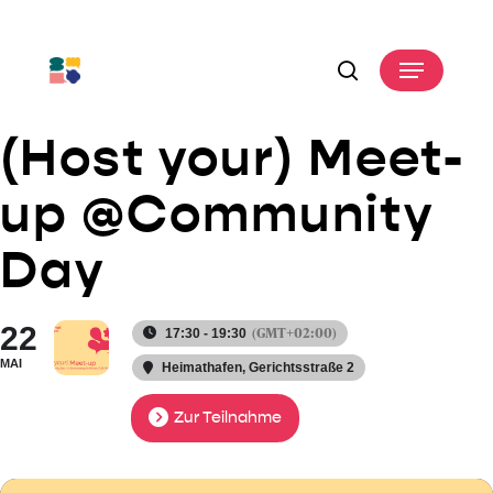
Skip
to
Menu
main
search
content
(Host your) Meet-
up @Community
Day
22
(GMT+02:00)
17:30 - 19:30
MAI
Heimathafen
, Gerichtsstraße 2
Zur Teilnahme