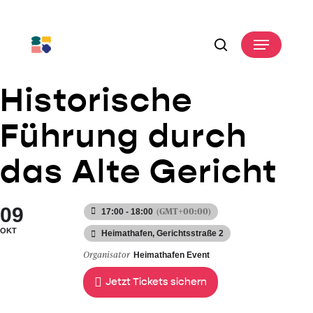
Skip
to
Menu
main
search
content
Historische
Führung durch
das Alte Gericht
09
(GMT+00:00)
17:00 - 18:00
OKT
Heimathafen
, Gerichtsstraße 2
Organisator
Heimathafen Event
Jetzt Tickets sichern