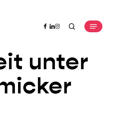
search
facebook
linkedin
instagram
Menu
it unter
micker