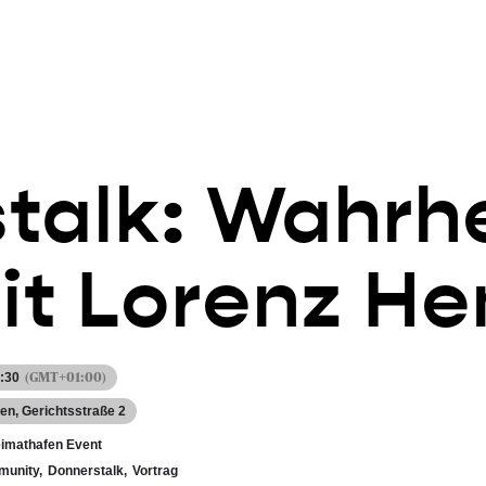
talk: Wahrhe
it Lorenz He
(GMT+01:00)
1:30
fen
, Gerichtsstraße 2
imathafen Event
unity,
Donnerstalk,
Vortrag