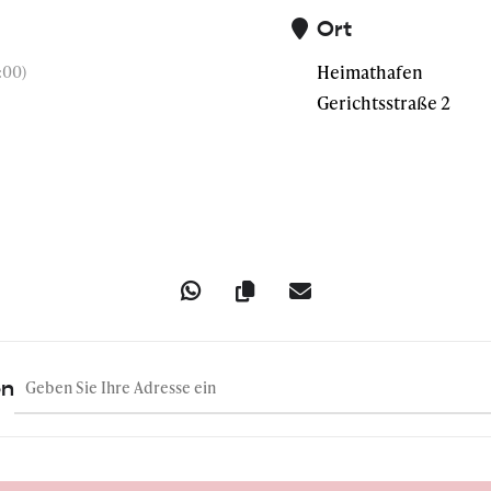
Ort
Heimathafen
:00)
Gerichtsstraße 2
Address - Donnerstalk: Wahrheit unter Druck mit Lorenz Hemicke
en