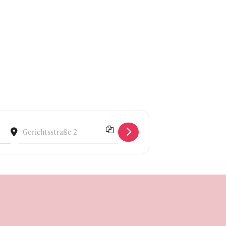
rg) []
Destination Address - Donnerstalk mit Katharina Schenk (Sc