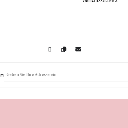
Gerichtsstraße 2
Address - Donnerstalk mit Katharina Schenk (Schloss Freudenbe
en