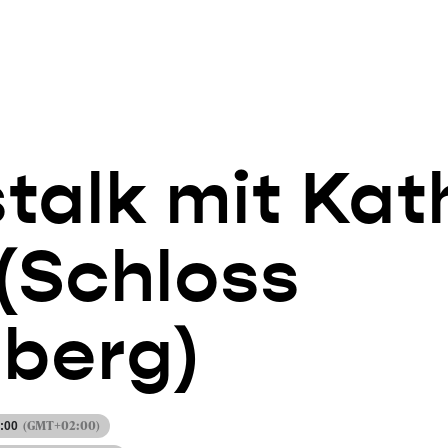
talk mit Kat
(Schloss
berg)
(GMT+02:00)
2:00