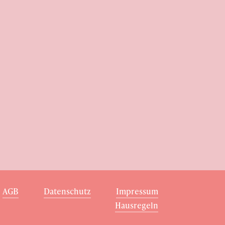
T: 0611-94580390
E: hallo@heimathafen-wiesbaden.de
AGB
Datenschutz
Impressum
Hausregeln