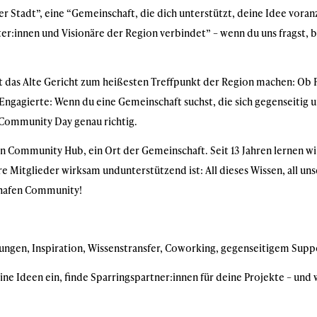
r Stadt”, eine “Gemeinschaft, die dich unterstützt, deine Idee vora
r:innen und Visionäre der Region verbindet” – wenn du uns fragst, 
 das Alte Gericht zum heißesten Treffpunkt der Region machen: Ob F
Engagierte: Wenn du eine Gemeinschaft suchst, die sich gegenseitig u
 Community Day genau richtig.
ein Community Hub, ein Ort der Gemeinschaft. Seit 13 Jahren lernen wi
re Mitglieder wirksam undunterstützend ist: All dieses Wissen, all u
athafen Community!
nungen, Inspiration, Wissenstransfer, Coworking, gegenseitigem Sup
ne Ideen ein, finde Sparringspartner:innen für deine Projekte – und 