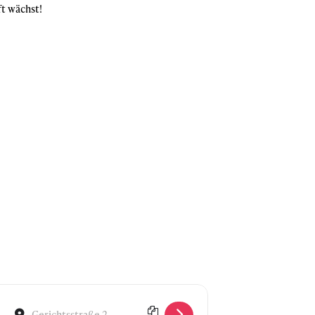
ft wächst!
Destination Address - Community Day []