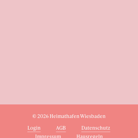
Adresse
Heimathafen
Gerichtsstraße 2
65185 Wiesbaden
Kontakt
T: 0611-94580390
E: hallo@heimathafen-wiesbaden.de
©
2026
Heimathafen Wiesbaden
Login
AGB
Datenschutz
Impressum
Hausregeln