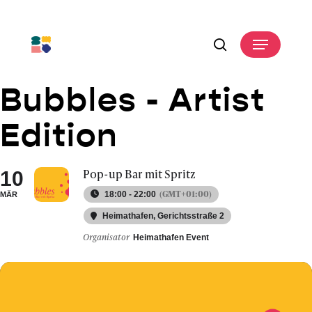
Skip
to
Menu
main
search
content
Bubbles - Artist
Edition
Pop-up Bar mit Spritz
10
(GMT+01:00)
18:00 - 22:00
MÄR
Heimathafen
, Gerichtsstraße 2
Organisator
Heimathafen Event