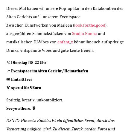
Dieses Mal bauen wir unsere Pop-up Bar in den Katakomben des
Alten Gerichts auf – unserem Eventspace.
Zwischen Kunstwerken von Marleen (
look.for.the.good
),
ausgewählten Schmuckstücken von
Studio Nonna
und
musikalischen DJ-Vibes von
enfant_x
könnt ihr euch auf spritzige
Drinks, entspannte Vibes und gute Leute freuen.
🫧
Dienstag | 18–22 Uhr
📍
Eventspace im Alten Gericht / Heimathafen
🎟
Eintritt frei
🍹 Aperol für 5 Euro
Spritzig, kreativ, unkompliziert.
See you there. 🥂
DSGVO-Hinweis: Bubbles ist ein öffentliches Event, durch das
Vernetzung möglich wird. Zu diesem Zweck werden Fotos und