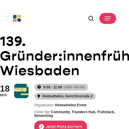
Skip
to
Menu
main
search
content
139.
Gründer:innenfrü
Wiesbaden
18
(GMT+01:00)
9:00 - 11:00
NOV
Heimathafen
, Gerichtsstraße 2
Organisator
Heimathafen Event
Event Typ
Community,
Founders Hub,
Frühstück,
Networking
Jetzt Platz sichern