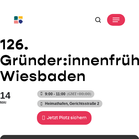
Skip
to
Menu
main
search
content
126.
Gründer:innenfrü
Wiesbaden
14
(GMT+00:00)
9:00 - 11:00
MAI
Heimathafen
, Gerichtsstraße 2
Jetzt Platz sichern