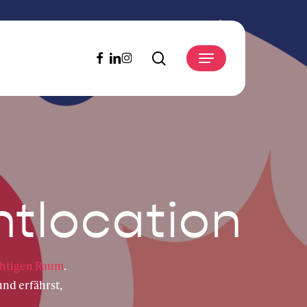
search
facebook
linkedin
instagram
Menu
tlocation
chtigen Raum
.
nd erfährst,