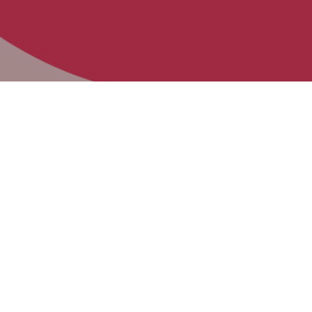
Zu
Gast
im
Heimathafen:
WikiCon
2024