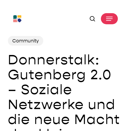
Skip
to
Menu
main
search
content
Community
Donnerstalk:
Gutenberg 2.0
– Soziale
Netzwerke und
die neue Macht