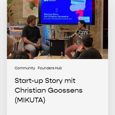
up
Story
mit
Christian
Goossens
(MIKUTA)
Community
Founders Hub
Start-up Story mit
Christian Goossens
(MIKUTA)