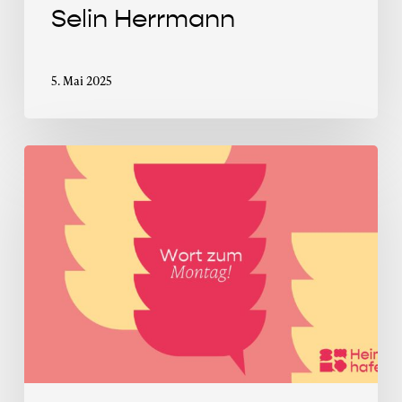
Selin Herrmann
5. Mai 2025
Wort
zum
Montag
im
Mai
2025:
In
was
für
einer