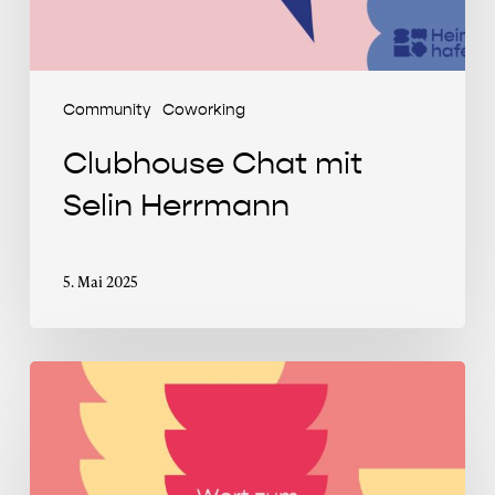
Community
Coworking
Clubhouse Chat mit
Selin Herrmann
5. Mai 2025
Wort
zum
Montag
im