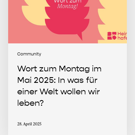
Mai
2025:
In
was
für
einer
Welt
Community
wollen
Wort zum Montag im
wir
leben?
Mai 2025: In was für
einer Welt wollen wir
leben?
28. April 2025