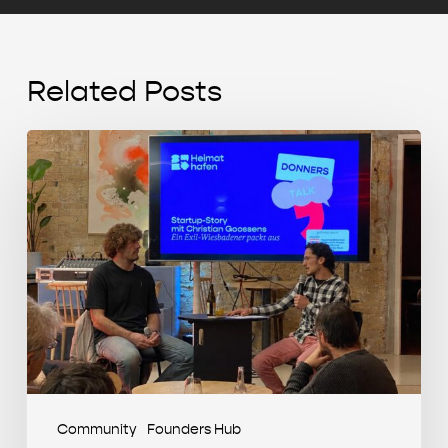
Related Posts
Start-
up
Story
mit
Christian
Goossens
(MIKUTA)
Community
Founders Hub