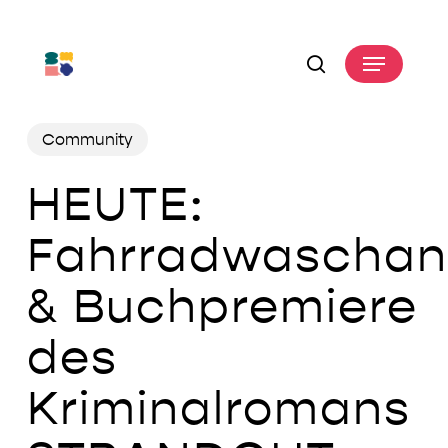
Skip
to
Menu
main
search
content
Community
HEUTE:
Fahrradwaschan
& Buchpremiere
des
Kriminalromans