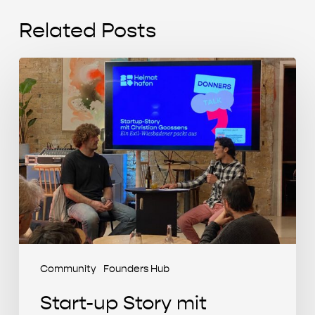
Related Posts
Start-
up
Story
mit
Christian
Goossens
(MIKUTA)
Community
Founders Hub
Start-up Story mit