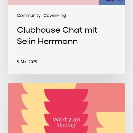
Community
Coworking
Clubhouse Chat mit
Selin Herrmann
5. Mai 2025
Wort
zum
Montag
im
Mai
2025: