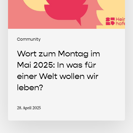
In
was
für
einer
Welt
Community
wollen
Wort zum Montag im
wir
leben?
Mai 2025: In was für
einer Welt wollen wir
leben?
28. April 2025