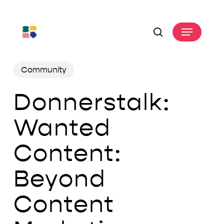
Skip
to
Menu
main
search
content
Community
Donnerstalk:
Wanted
Content:
Beyond
Content