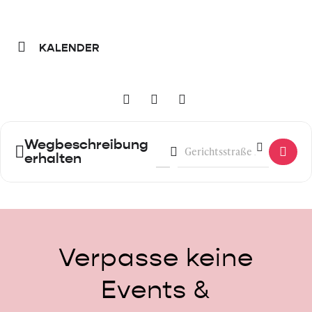
KALENDER
Wegbeschreibung
Address - Community Winter Spec
Destination Address - Commu
erhalten
Verpasse
keine
Events
&