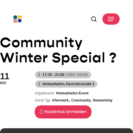
Skip
to
Menu
main
search
content
Community
Winter Special ?
11
(GMT+01:00)
17:30 - 21:00
DEZ
Heimathafen
, Gerichtsstraße 2
Organisator
Heimathafen Event
Event Typ
Afterwork,
Community,
Networking
Kostenlos anmelden