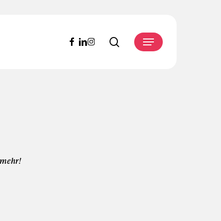
search
facebook
linkedin
instagram
Menu
 mehr!