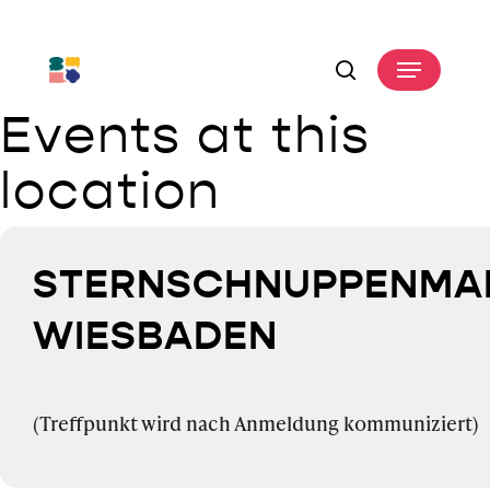
Skip
to
Menu
main
search
content
Events at this
location
STERNSCHNUPPENMA
WIESBADEN
(Treffpunkt wird nach Anmeldung kommuniziert)