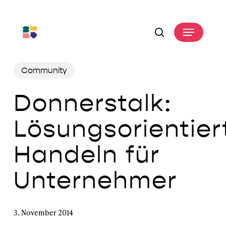
Skip
to
Menu
main
search
content
Community
Donnerstalk:
Lösungsorientier
Handeln für
Unternehmer
3. November 2014