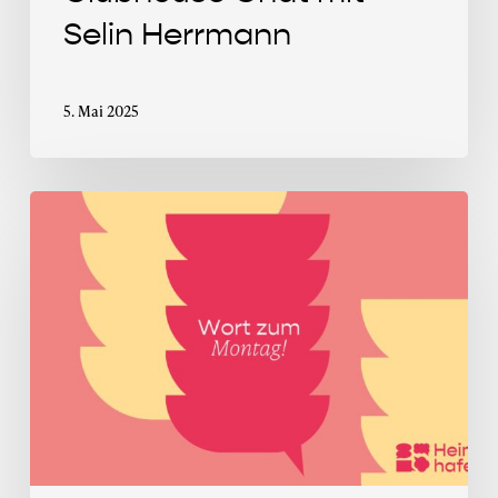
Selin Herrmann
5. Mai 2025
Wort
zum
Montag
im
Mai
2025:
In
was
für
einer