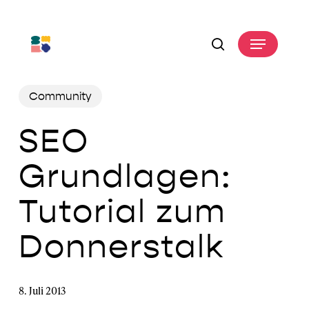
Skip
to
Menu
main
search
content
Community
SEO
Grundlagen:
Tutorial zum
Donnerstalk
8. Juli 2013