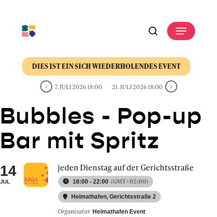
Skip
to
Menu
main
search
content
DIES IST EIN SICH WIEDERHOLENDES EVENT
7. JULI 2026 18:00
21. JULI 2026 18:00
Bubbles - Pop-up
Bar mit Spritz
jeden Dienstag auf der Gerichtsstraße
14
(GMT+02:00)
18:00 - 22:00
JUL
Heimathafen
, Gerichtsstraße 2
Organisator
Heimathafen Event