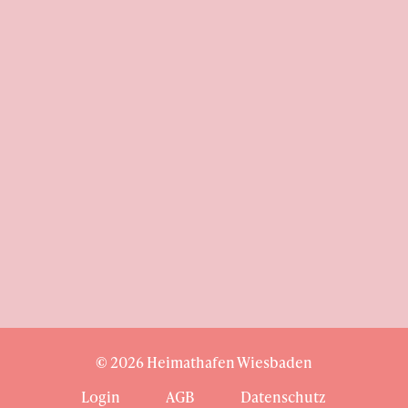
Adresse
Heimathafen
Gerichtsstraße 2
65185 Wiesbaden
Kontakt
T: 0611-94580390
E: hallo@heimathafen-wiesbaden.de
©
2026
Heimathafen Wiesbaden
Login
AGB
Datenschutz